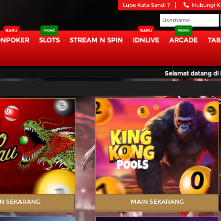
Lupa Kata Sandi ?
Hubungi K
BARU
BARU
PROMO
PROMO
DNPOKER
SLOTS
STREAM N SPIN
IDNLIVE
ARCADE
TAB
Selamat datang di HOKI
N SEKARANG
MAIN SEKARANG