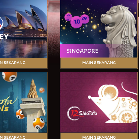
N SEKARANG
MAIN SEKARANG
N SEKARANG
MAIN SEKARANG