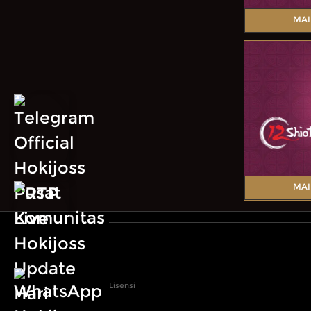
MAI
MAI
Lisensi