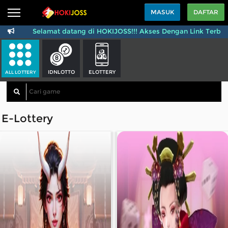
Beranda
MASUK
DAFTAR
Selamat datang di HOKIJOSS!!! Akses Dengan Link Terbaru Ka
Sports
BARU
PROMO
Live Casino
BARU
IDNLOTTO
ELOTTERY
IDNPoker
ALL LOTTERY
BARU
Slots
PROMO
IDNLIVE
E-Lottery
BARU
Stream N Spin
Arcade
PROMO
Table Games
Lottery
BARU
PROMO
IDNRaffle