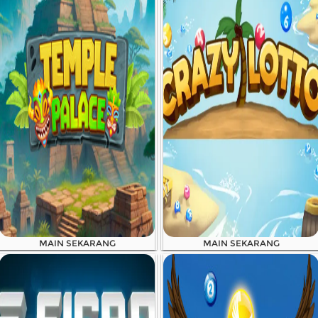
MAIN SEKARANG
MAIN SEKARANG