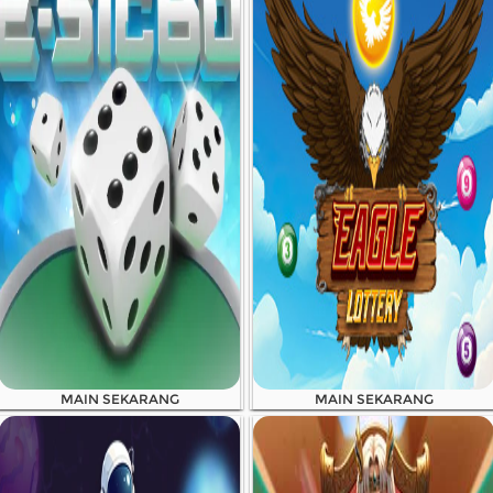
MAIN SEKARANG
MAIN SEKARANG