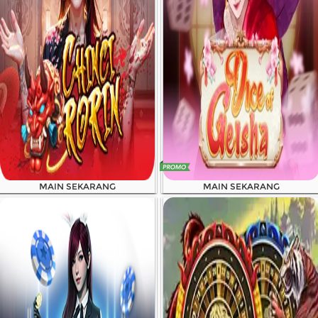
Referral
Promosi
Hubungi Kami
Live Chat
Pengaduan Customer
Pilih Bahasa:
MAIN SEKARANG
MAIN SEKARANG
MASUK
DAFTAR
&copy; Hokijoss» Situs Slot Terbaik Terhebat dan
Terdahsyat 2025. Hak Cipta Dilindungi.