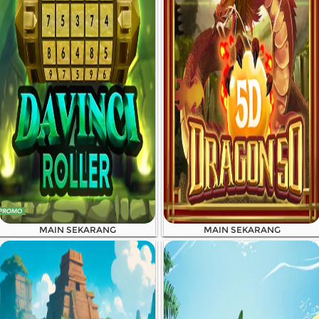
MAIN SEKARANG
MAIN SEKARANG