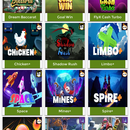
Referral
Dream Baccarat
Goal Win
FlyX Cash Turbo
Promosi
Hubungi Kami
Live Chat
Pengaduan Customer
Chicken+
Shadow Rush
Limbo+
Pilih Bahasa:
MASUK
DAFTAR
Space
Mines+
Spire+
&copy; Hokijoss» Situs Slot Terbaik Terhebat dan
Terdahsyat 2025. Hak Cipta Dilindungi.