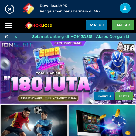
Beranda
Download APK
Pengalaman baru bermain di APK
Sports
BARU
PROMO
MASUK
DAFTAR
Live Casino
BARU
Hokijoss
Selamat datang di HOKIJOSS!!! Akses Dengan Link T
Hokijoss» Situs Slot Terbaik
IDNPoker
BARU
Slots
PROMO
IDNLIVE
BARU
Stream N Spin
Arcade
PROMO
MAINKAN
DAFTAR
Table Games
Lottery
BARU
PROMO
IDNRaffle