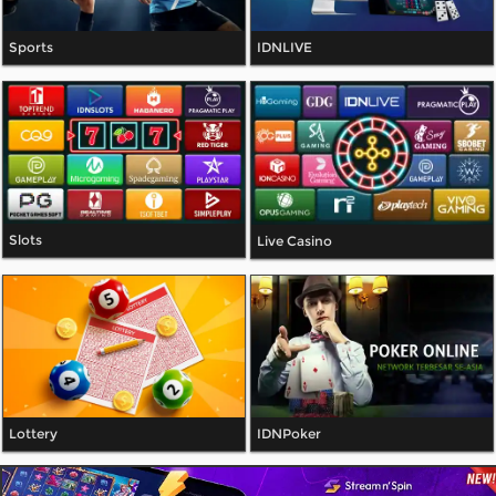
Referral
Sports
IDNLIVE
Promosi
Hubungi Kami
Live Chat
Pengaduan Customer
Slots
Live Casino
Pilih Bahasa:
MASUK
DAFTAR
&copy; Hokijoss» Situs Slot Terbaik Terhebat dan
Lottery
IDNPoker
Terdahsyat 2025. Hak Cipta Dilindungi.