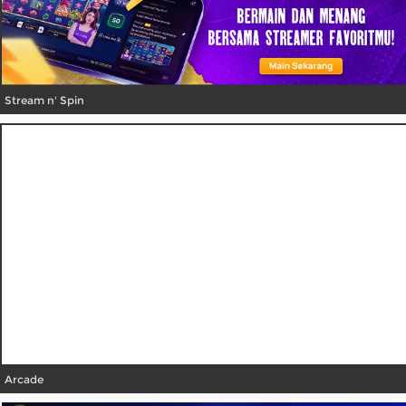
Stream n' Spin
Arcade